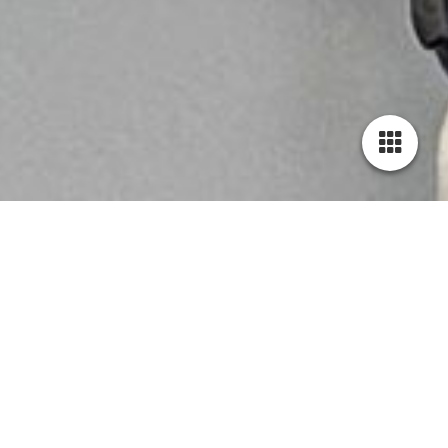
Transportprofi Krankenfahrten
Praxisnahe Schulung für sichere und professionelle
Patientenbeförderung. Mit uns machen Sie den
Unterschied.
Qualifizieren Sie Ihre Mitarbeitenden im nichtqualifizierten